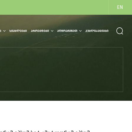
EN
Ა
ᲡᲘᲐᲮᲚᲔᲔᲑᲘ
ᲞᲠᲝᲔᲥᲢᲔᲑᲘ
ᲐᲦᲛᲝᲐᲩᲘᲜᲔᲗ
ᲞᲣᲑᲚᲘᲙᲐᲪᲘᲔᲑᲘ