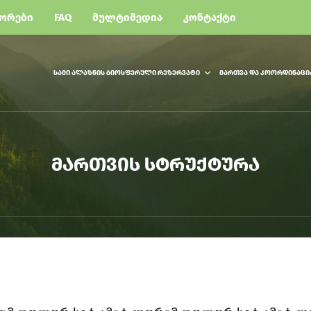
ᲝᲠᲔᲑᲘ
FAQ
ᲛᲣᲚᲢᲘᲛᲔᲓᲘᲐ
ᲙᲝᲜᲢᲐᲥᲢᲘ
ᲡᲐᲛᲘ ᲐᲚᲐᲖᲜᲘᲡ ᲑᲘᲝᲡᲤᲔᲠᲣᲚᲘ ᲠᲔᲖᲔᲠᲕᲐᲢᲘ
ᲛᲐᲠᲗᲕᲐ ᲓᲐ ᲙᲝᲝᲠᲓᲘᲜᲐᲪᲘ
ᲛᲐᲠᲗᲕᲘᲡ ᲡᲢᲠᲣᲥᲢᲣᲠᲐ