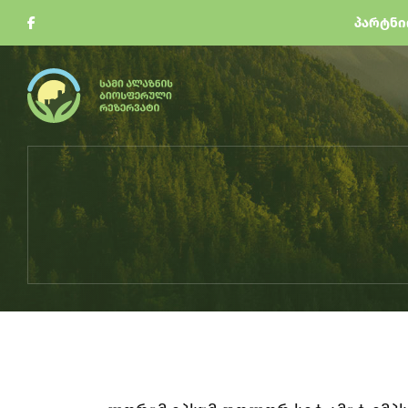
ᲞᲐᲠᲢᲜᲘ